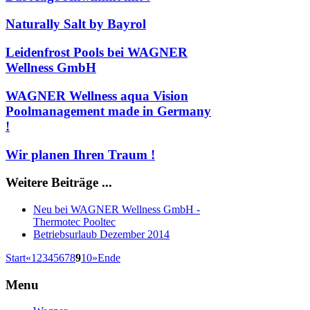
Naturally Salt by Bayrol
Leidenfrost Pools bei WAGNER
Wellness GmbH
WAGNER Wellness aqua Vision
Poolmanagement made in Germany
!
Wir planen Ihren Traum !
Weitere Beiträge ...
Neu bei WAGNER Wellness GmbH -
Thermotec Pooltec
Betriebsurlaub Dezember 2014
Start
«
1
2
3
4
5
6
7
8
9
10
»
Ende
Menu