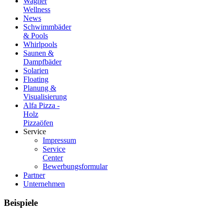
Wagner
Wellness
News
Schwimmbäder
& Pools
Whirlpools
Saunen &
Dampfbäder
Solarien
Floating
Planung &
Visualisierung
Alfa Pizza -
Holz
Pizzaöfen
Service
Impressum
Service
Center
Bewerbungsformular
Partner
Unternehmen
Beispiele