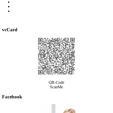
vcCard
QR-Code
ScanMe
Facebook