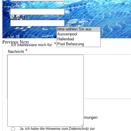
*
Ort
Telefon Nr.
Previous
Next
*
Ich interessiere mich für:
*
Nachricht
Datenschutz
hier geht's zum Datenschutz
Hiermit stimme ich den Datenschutzbestimmungen
*
der Wagner Wellness GmbH zu.
Ja, ich habe die Hinweise zum Datenschutz zur