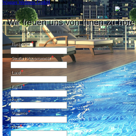
Wagner Wellness GmbH
Kontakt
Wir freuen uns von Ihnen zu höre
Eine E-Mail senden. Alle mit (*) markierten Felder werden benötigt.
*
Nachname
*
Straße / Hausnummer
*
Land
*
Email
Fax
*
Vorname
*
PLZ