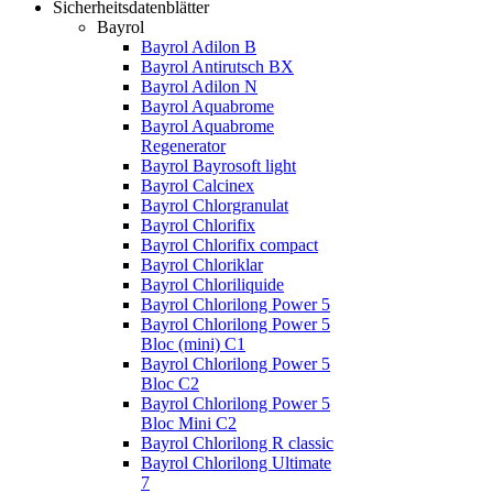
Sicherheitsdatenblätter
Bayrol
Bayrol Adilon B
Bayrol Antirutsch BX
Bayrol Adilon N
Bayrol Aquabrome
Bayrol Aquabrome
Regenerator
Bayrol Bayrosoft light
Bayrol Calcinex
Bayrol Chlorgranulat
Bayrol Chlorifix
Bayrol Chlorifix compact
Bayrol Chloriklar
Bayrol Chloriliquide
Bayrol Chlorilong Power 5
Bayrol Chlorilong Power 5
Bloc (mini) C1
Bayrol Chlorilong Power 5
Bloc C2
Bayrol Chlorilong Power 5
Bloc Mini C2
Bayrol Chlorilong R classic
Bayrol Chlorilong Ultimate
7