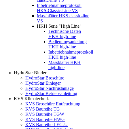
classic-line VS
Inbetriebnahmeprotokoll
HKS-Classic-Line VS
Massblätter HKS classic-line
VS
HKH Serie "High Line"
Technische Daten
HKH high-line
Bedienungsanleitung
HKH high-line
Inbetriebnahmeprotokoll
HKH high-line
Massblätter HKH
high-line
HydroStar Binder
HydroStar Broschüre
HydroStar Einleger
HydroStar Nachrüstanlage
HydroStar Betriebsanleitung
KVS Klimatechnik
KVS Broschüre Entfeuchtung
KVS Baureihe TG
KVS Baureihe TGW
KVS Baureihe HWG
KVS Baureihe LEG-U