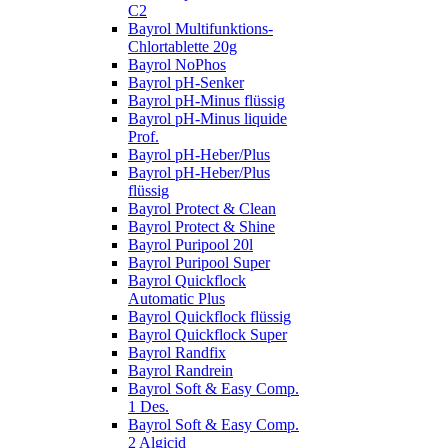
C2
Bayrol Multifunktions-
Chlortablette 20g
Bayrol NoPhos
Bayrol pH-Senker
Bayrol pH-Minus flüssig
Bayrol pH-Minus liquide
Prof.
Bayrol pH-Heber/Plus
Bayrol pH-Heber/Plus
flüssig
Bayrol Protect & Clean
Bayrol Protect & Shine
Bayrol Puripool 20l
Bayrol Puripool Super
Bayrol Quickflock
Automatic Plus
Bayrol Quickflock flüssig
Bayrol Quickflock Super
Bayrol Randfix
Bayrol Randrein
Bayrol Soft & Easy Comp.
1 Des.
Bayrol Soft & Easy Comp.
2 Algicid