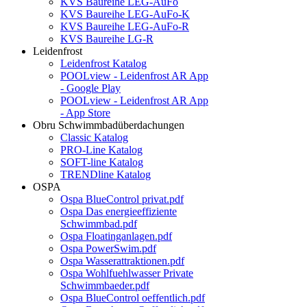
KVS Baureihe LEG-AuFo
KVS Baureihe LEG-AuFo-K
KVS Baureihe LEG-AuFo-R
KVS Baureihe LG-R
Leidenfrost
Leidenfrost Katalog
POOLview - Leidenfrost AR App
- Google Play
POOLview - Leidenfrost AR App
- App Store
Obru Schwimmbadüberdachungen
Classic Katalog
PRO-Line Katalog
SOFT-line Katalog
TRENDline Katalog
OSPA
Ospa BlueControl privat.pdf
Ospa Das energieeffiziente
Schwimmbad.pdf
Ospa Floatinganlagen.pdf
Ospa PowerSwim.pdf
Ospa Wasserattraktionen.pdf
Ospa Wohlfuehlwasser Private
Schwimmbaeder.pdf
Ospa BlueControl oeffentlich.pdf