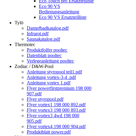
Eco Touch pro Ersatzteilliste
Eco 90 VS
Bedienungsanleitung
Eco 90 VS Ersatzteilliste
Tylö
Dampfbadkatalog.pdf
Infrarot.pdf
Saunakatalog.pdf
Thermotec
Produktfolfer pooltec
Datenblatt pooltec
Verlegeanleitung pooltec
Zodiac / D&W-Pool
Anleitung styropool teil1.pdf
Anleitung vortex-3-4 .pdf
Anleitung vortex 1.pdf
Flyer powerfirstpremium 198 000
907.pdf
Flyer styropool.pdf
Flyer vortex1 198 000 892.pdf
Flyer vortex3 198 000 893.pdf
Flyer vortex3 4wd 198 000
905.pdf
Flyer vortex4 198 000 904.pdf
Produktblatt power.pdf