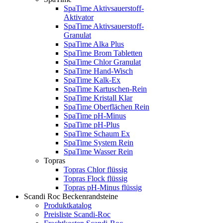
SpaTime Aktivsauerstoff-
Aktivator
SpaTime Aktivsauerstoff-
Granulat
SpaTime Alka Plus
SpaTime Brom Tabletten
SpaTime Chlor Granulat
SpaTime Hand-Wisch
SpaTime Kalk-Ex
SpaTime Kartuschen-Rein
SpaTime Kristall Klar
SpaTime Oberflächen Rein
SpaTime pH-Minus
SpaTime pH-Plus
SpaTime Schaum Ex
SpaTime System Rein
SpaTime Wasser Rein
Topras
Topras Chlor flüssig
Topras Flock flüssig
Topras pH-Minus flüssig
Scandi Roc Beckenrandsteine
Produktkatalog
Preisliste Scandi-Roc