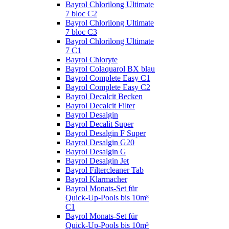
Bayrol Chlorilong Ultimate
7 bloc C2
Bayrol Chlorilong Ultimate
7 bloc C3
Bayrol Chlorilong Ultimate
7 C1
Bayrol Chloryte
Bayrol Colaquarol BX blau
Bayrol Complete Easy C1
Bayrol Complete Easy C2
Bayrol Decalcit Becken
Bayrol Decalcit Filter
Bayrol Desalgin
Bayrol Decalit Super
Bayrol Desalgin F Super
Bayrol Desalgin G20
Bayrol Desalgin G
Bayrol Desalgin Jet
Bayrol Filtercleaner Tab
Bayrol Klarmacher
Bayrol Monats-Set für
Quick-Up-Pools bis 10m³
C1
Bayrol Monats-Set für
Quick-Up-Pools bis 10m³