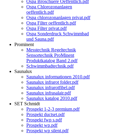
Ospa Broschuere Oeffentlich.pdf
Ospa Chlorozonanlagen
oeffentlich.pdf
Ospa chlorozonanlagen privat.pdf
Ospa Filter oeffentlich.pdf
Ospa Filter privat.pdf
Ospa Sonderdruck Schwimmbad
und Sauna.pdf
Prominent
Messtechnik Regeltechnik
Sensortechnik ProMinent
Produktkatalog Band 2.pdf
Schwimmbadtechnik.pdf
Saunalux
Saunalux informationen 2010.pdf
Saunalux infrarot folder.pdf
Saunalux infrarotfibel.pdf
Saunalux infrasalair.pdf
Saunalux katalog 2010.pdf
SET Schmidt
Prospekt 1-2-3 premium.pdf
Prospekt ductset.pdf
Prospekt fwp s.pdf
Prospekt wp.pdf
Prospekt wp silent.pdf