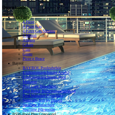
Downloads
Alfa Pizza
4 Pizze
4 Pizze Gas
4 Pizze Gas/Metano
5 Minuti
Allegro
Calore
Ciao
Gusto
Pizze e Brace
Bayrol
BAYROL Poolzubehör
Explosionszeichnung Analyt
Explosionszeichnung Pool
Manager
Pool Care Broschüre
Pool Relax Bedienungsanleitung
Pool Manager Broschüre
Naturally Salt by Bayrol
SpaTime Broschüre
SpaTime Pflegeplan
BSW-Pool Plus Gütesiegel