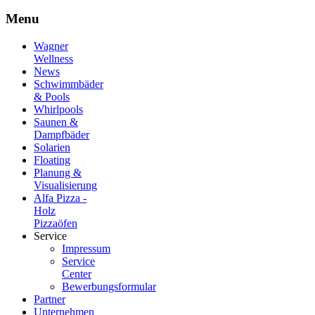
Menu
Wagner
Wellness
News
Schwimmbäder
& Pools
Whirlpools
Saunen &
Dampfbäder
Solarien
Floating
Planung &
Visualisierung
Alfa Pizza -
Holz
Pizzaöfen
Service
Impressum
Service
Center
Bewerbungsformular
Partner
Unternehmen