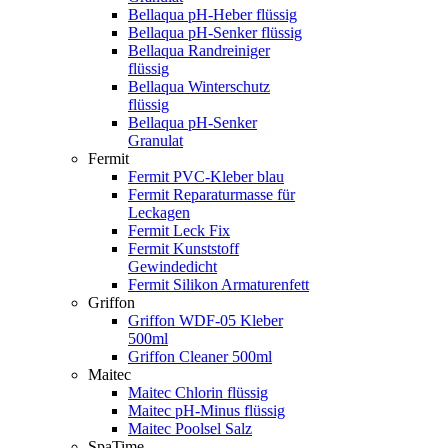
Bellaqua pH-Heber flüssig
Bellaqua pH-Senker flüssig
Bellaqua Randreiniger
flüssig
Bellaqua Winterschutz
flüssig
Bellaqua pH-Senker
Granulat
Fermit
Fermit PVC-Kleber blau
Fermit Reparaturmasse für
Leckagen
Fermit Leck Fix
Fermit Kunststoff
Gewindedicht
Fermit Silikon Armaturenfett
Griffon
Griffon WDF-05 Kleber
500ml
Griffon Cleaner 500ml
Maitec
Maitec Chlorin flüssig
Maitec pH-Minus flüssig
Maitec Poolsel Salz
SpaTime