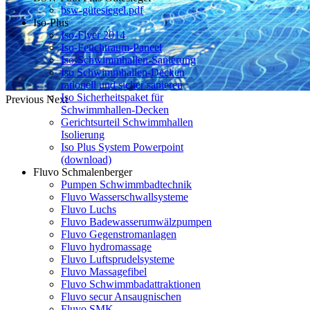
bsw-gütesiegel.pdf
Iso-Plus
Iso-Flyer 2014
Iso-Feuchtraum-Paneel
Iso-Schwimmhallen-Sanierung
Iso Schwimmhallen-Decken
rationell und sicher sanieren
Iso Sicherheitspaket für
Previous
Next
Schwimmhallen-Decken
Gerichtsurteil Schwimmhallen
Isolierung
Iso Plus System Powerpoint
(download)
Fluvo Schmalenberger
Pumpen Schwimmbadtechnik
Fluvo Wasserschwallsysteme
Fluvo Luchs
Fluvo Badewasserumwälzpumpen
Fluvo Gegenstromanlagen
Fluvo hydromassage
Fluvo Luftsprudelsysteme
Fluvo Massagefibel
Fluvo Schwimmbadattraktionen
Fluvo secur Ansaugnischen
Fluvo SMK