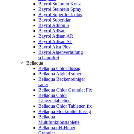
Bayrol Steinrein Konz.
Bayrol Steinrein Spray
Bayrol Superflock plus
Bayrol Superklar
Bayrol Adilon S
Bayrol Adisan
Bayrol Adisan AR
Bayrol Adisan SL
Bayrol Alca Plus
Bayrol Algenverhütung
schaumfrei
Bellaqua
Bellaqua Chlor flüssig
Bellaqua Algicid super
Bellaqua Beckenreiniger
sauer
Bellaqua Chlor Granulat Fix
Bellaqua Chlor
Langzeittabletten
Bellaqua Chlor Tabletten fix
Bellaqua Flockmittel flüssig
Bellaqua
Multifunktionstablette
Bellaqua pH-Heber
Granulat