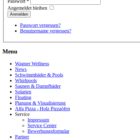
Passwort
*
Angemeldet bleiben
Anmelden
Passwort vergessen?
Benutzername vergessen?
Menu
Wagner Wellness
News
Schwimmbäder & Pools
Whirlpools
Saunen & Dampfbäder
Solarien
Floating
Planung & Visualisierung
Alfa Pizza - Holz Pizzaöfen
Service
Impressum
Service Center
Bewerbungsformular
Partner