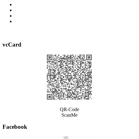
vcCard
QR-Code
ScanMe
Facebook