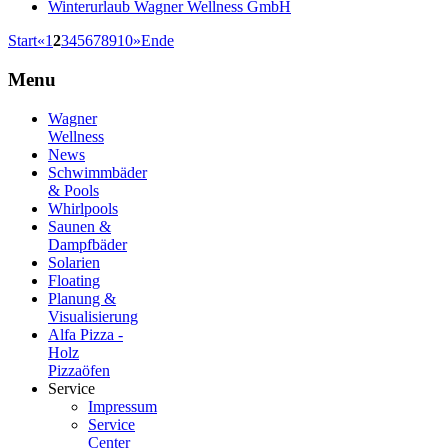
Winterurlaub Wagner Wellness GmbH
Start
«
1
2
3
4
5
6
7
8
9
10
»
Ende
Menu
Wagner
Wellness
News
Schwimmbäder
& Pools
Whirlpools
Saunen &
Dampfbäder
Solarien
Floating
Planung &
Visualisierung
Alfa Pizza -
Holz
Pizzaöfen
Service
Impressum
Service
Center