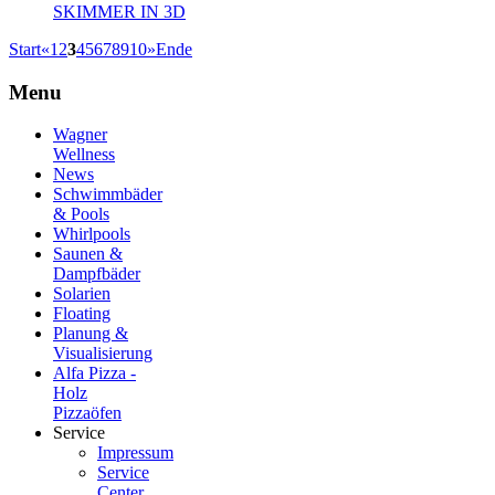
SKIMMER IN 3D
Start
«
1
2
3
4
5
6
7
8
9
10
»
Ende
Menu
Wagner
Wellness
News
Schwimmbäder
& Pools
Whirlpools
Saunen &
Dampfbäder
Solarien
Floating
Planung &
Visualisierung
Alfa Pizza -
Holz
Pizzaöfen
Service
Impressum
Service
Center