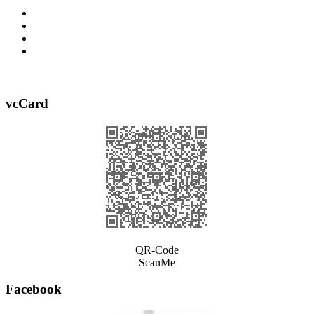
vcCard
QR-Code
ScanMe
Facebook