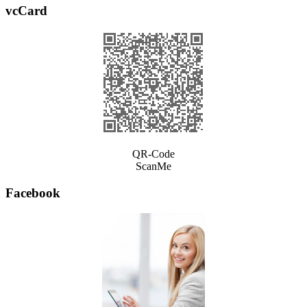
vcCard
QR-Code
ScanMe
Facebook