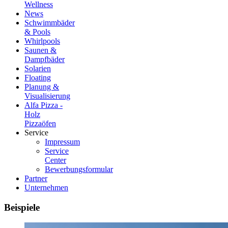
Wellness
News
Schwimmbäder
& Pools
Whirlpools
Saunen &
Dampfbäder
Solarien
Floating
Planung &
Visualisierung
Alfa Pizza -
Holz
Pizzaöfen
Service
Impressum
Service
Center
Bewerbungsformular
Partner
Unternehmen
Beispiele