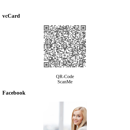
vcCard
QR-Code
ScanMe
Facebook