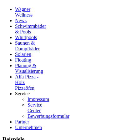
Wagner
Wellness
News
Schwimmbäder
& Pools
Whirlpools
Saunen &
Dampfbäder
Solarien
Floating
Planung &
Visualisierung
Alfa Pizza -
Holz
Pizzaöfen
Service
Impressum
Service
Center
Bewerbungsformular
Partner
Unternehmen
Beispiele