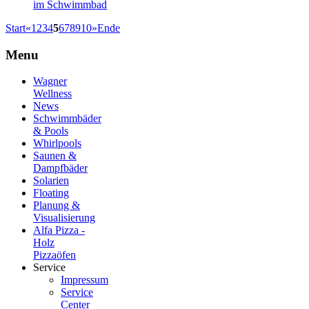
im Schwimmbad
Start
«
1
2
3
4
5
6
7
8
9
10
»
Ende
Menu
Wagner
Wellness
News
Schwimmbäder
& Pools
Whirlpools
Saunen &
Dampfbäder
Solarien
Floating
Planung &
Visualisierung
Alfa Pizza -
Holz
Pizzaöfen
Service
Impressum
Service
Center