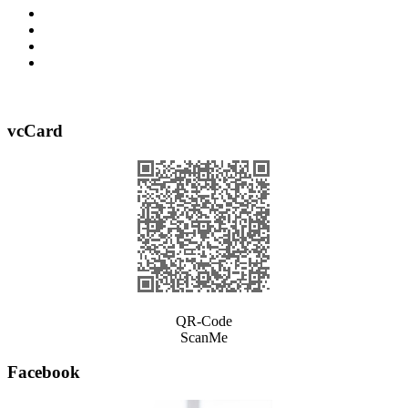
vcCard
QR-Code
ScanMe
Facebook