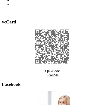
vcCard
QR-Code
ScanMe
Facebook