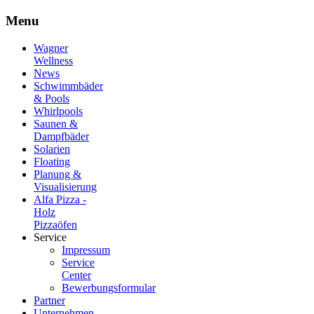
Menu
Wagner
Wellness
News
Schwimmbäder
& Pools
Whirlpools
Saunen &
Dampfbäder
Solarien
Floating
Planung &
Visualisierung
Alfa Pizza -
Holz
Pizzaöfen
Service
Impressum
Service
Center
Bewerbungsformular
Partner
Unternehmen