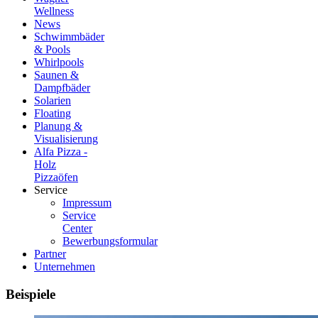
Wellness
News
Schwimmbäder
& Pools
Whirlpools
Saunen &
Dampfbäder
Solarien
Floating
Planung &
Visualisierung
Alfa Pizza -
Holz
Pizzaöfen
Service
Impressum
Service
Center
Bewerbungsformular
Partner
Unternehmen
Beispiele