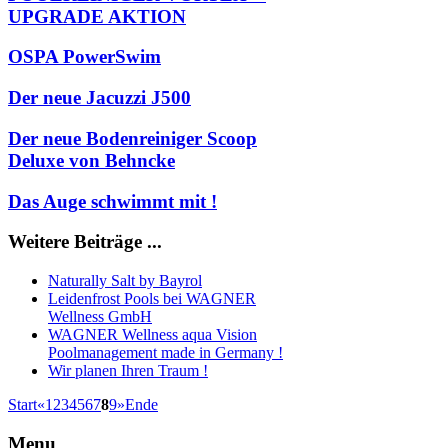
UPGRADE AKTION
OSPA PowerSwim
Der neue Jacuzzi J500
Der neue Bodenreiniger Scoop
Deluxe von Behncke
Das Auge schwimmt mit !
Weitere Beiträge ...
Naturally Salt by Bayrol
Leidenfrost Pools bei WAGNER
Wellness GmbH
WAGNER Wellness aqua Vision
Poolmanagement made in Germany !
Wir planen Ihren Traum !
Start
«
1
2
3
4
5
6
7
8
9
»
Ende
Menu