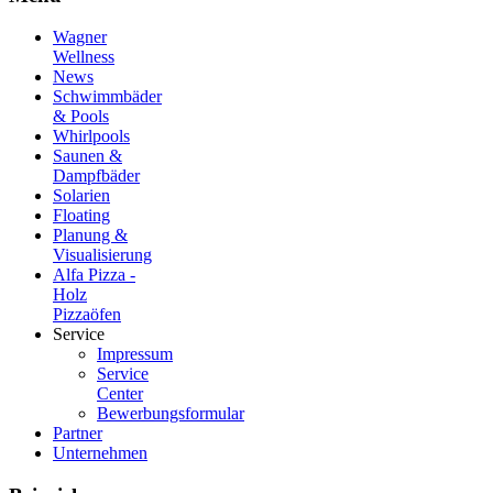
Wagner
Wellness
News
Schwimmbäder
& Pools
Whirlpools
Saunen &
Dampfbäder
Solarien
Floating
Planung &
Visualisierung
Alfa Pizza -
Holz
Pizzaöfen
Service
Impressum
Service
Center
Bewerbungsformular
Partner
Unternehmen