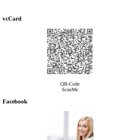
vcCard
QR-Code
ScanMe
Facebook