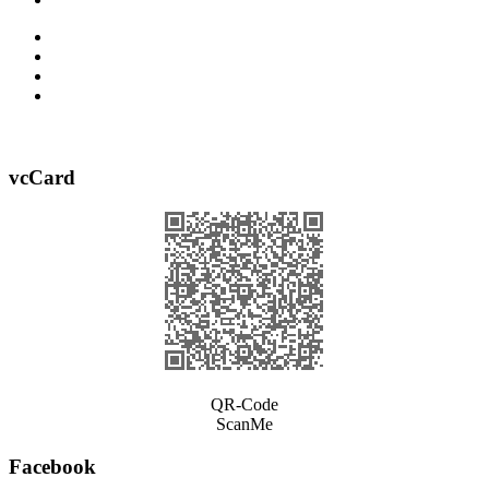
vcCard
QR-Code
ScanMe
Facebook