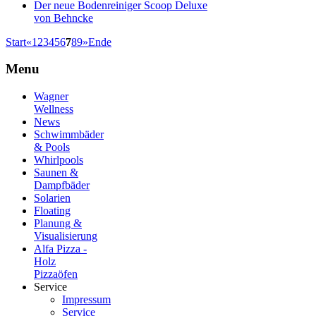
Der neue Bodenreiniger Scoop Deluxe
von Behncke
Start
«
1
2
3
4
5
6
7
8
9
»
Ende
Menu
Wagner
Wellness
News
Schwimmbäder
& Pools
Whirlpools
Saunen &
Dampfbäder
Solarien
Floating
Planung &
Visualisierung
Alfa Pizza -
Holz
Pizzaöfen
Service
Impressum
Service