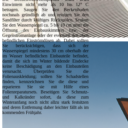
Einwintern nicht mehr als 10 bis 12° C
betragen. Saugen Sie den Beckenboden
nochmals gründlich ab und reinigen Sie den
Sandfilter durch kräftiges Rückspülen. Senken
Sie den Wasserspiegel ca. 5 bis 10 cm unter die
Öffnung des Einbauskimmers bzw. der
Gegenstromanlage oder der eventuell den oben
befindlichen Einströmdüsen ab. Dabei sollten
Sie berücksichtigen, dass sich der
Wasserspiegel mindestens 30 cm oberhalb der
im Wasser befindlichen Einbauteile befindet,
damit die sich im Winter bildende Eisdecke
keine Beschädigung an den Einbauteilen
verursacht. Überprüfen Sie die
Folienauskleidung; sollten Sie Schadstellen
finden, kennzeichnen Sie die diese und
reparieren Sie sie mit Hilfe eines
Folienreparatursets. Beseitigen Sie Schmutz-
und Kalkränder sofort, da diese zum
Winteranfang noch nicht allzu stark festsitzen
und deren Entfernung daher leichter fällt als im
kommenden Frühjahr.