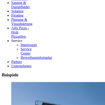
Saunen &
Dampfbäder
Solarien
Floating
Planung &
Visualisierung
Alfa Pizza -
Holz
Pizzaöfen
Service
Impressum
Service
Center
Bewerbungsformular
Partner
Unternehmen
Beispiele