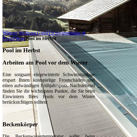
Wagner Wellness GmbH
Schwimmbäder &
Pools
Pflege
Pool im Herbst
Pool im Herbst
Arbeiten am Pool vor dem Winter
Eine sorgsam eingewinterte Schwimmanlage
erspart Ihnen kostspielige Frostschäden und
einen aufwändigen Frühjahrsputz. Nachstehend
finden Sie die wichtigsten Punkte, die Sie beim
Einwintern Ihres Pools vor dem Winter
berücksichtigen sollten:
Beckenkörper
Die Beckenwassertemperatur sollte beim