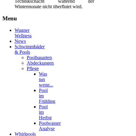
Technikschacht während der
Wintermonate nicht überflutet wird.
Menu
Wagner
Wellness
News
Schwimmbäder
& Pools
Poolbauarten
Abdeckungen
Pflege
Was
tun
wenn...
Pool
im
Frühling
Pool
im
Herbst
Poolwasser
Analyse
Whirlpools