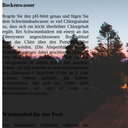
Beckenwasser
Regeln Sie den pH-Wert genau und fügen Sie
dem Schwimmbadwasser so viel Chlorgranulat
zu, dass sich ein leicht überhöhter Chlorgehalt
ergibt. Bei Schwimmbädern mit einem an das
Filtersystem angeschlossenen Bodenablauf
kann das Chlor über den Pumpenvorfilter
dosiert werden. (Die Absperrhähne an den
Skimmern müssen dabei geschlossen sein). Ist
kein Bodenablauf vorhanden, lösen Sie das
Chlorgranulat in einem Kübel mit warmem
Wasser auf und mischen es dem Beckenwasser
bei. (Maximal 4 Esslöffeln Chlor in 5 Liter
warmen Wasser auflösen, bei höherer
Konzentration löst sich das Chlor nicht
rückstandsfrei auf und es kann zu
Bleichschäden kommen).
Wintermittel für den Pool
Das Wintermittel verhindert während der