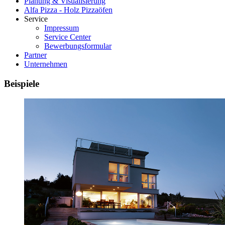
Planung & Visualisierung
Alfa Pizza - Holz Pizzaöfen
Service
Impressum
Service Center
Bewerbungsformular
Partner
Unternehmen
Beispiele