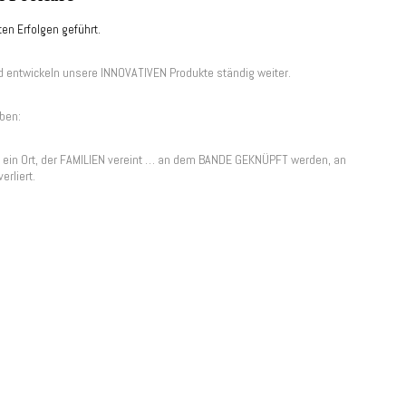
en Erfolgen geführt.
d entwickeln unsere INNOVATIVEN Produkte ständig weiter.
eben:
in Ort, der FAMILIEN vereint … an dem BANDE GEKNÜPFT werden, an
rliert.