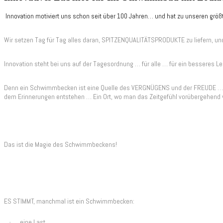
Innovation motiviert uns schon seit über 100 Jahren… und hat zu unseren größt
Wir setzen Tag für Tag alles daran, SPITZENQUALITÄTSPRODUKTE zu liefern, un
Innovation steht bei uns auf der Tagesordnung … für alle … für ein besseres L
Denn ein Schwimmbecken ist eine Quelle des VERGNÜGENS und der FREUDE … e
dem Erinnerungen entstehen … Ein Ort, wo man das Zeitgefühl vorübergehend ve
Das ist die Magie des Schwimmbeckens!
ES STIMMT, manchmal ist ein Schwimmbecken:
eine Last
·