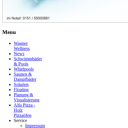
Menu
Wagner
Wellness
News
Schwimmbäder
& Pools
Whirlpools
Saunen &
Dampfbäder
Solarien
Floating
Planung &
Visualisierung
Alfa Pizza -
Holz
Pizzaöfen
Service
Impressum